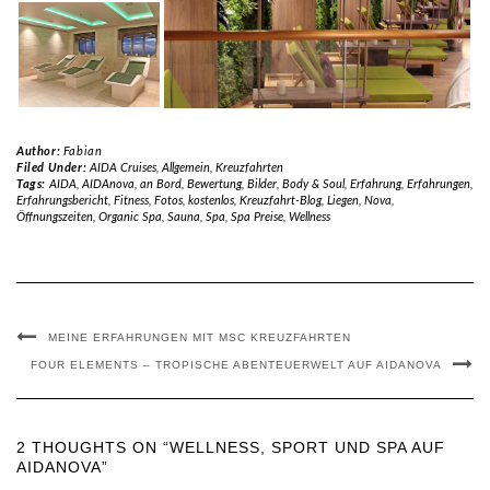
Author:
Fabian
Filed Under:
AIDA Cruises
,
Allgemein
,
Kreuzfahrten
Tags:
AIDA
,
AIDAnova
,
an Bord
,
Bewertung
,
Bilder
,
Body & Soul
,
Erfahrung
,
Erfahrungen
,
Erfahrungsbericht
,
Fitness
,
Fotos
,
kostenlos
,
Kreuzfahrt-Blog
,
Liegen
,
Nova
,
Öffnungszeiten
,
Organic Spa
,
Sauna
,
Spa
,
Spa Preise
,
Wellness
MEINE ERFAHRUNGEN MIT MSC KREUZFAHRTEN
FOUR ELEMENTS – TROPISCHE ABENTEUERWELT AUF AIDANOVA
2 THOUGHTS ON “WELLNESS, SPORT UND SPA AUF
AIDANOVA”