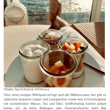
Vitality Spa Frühstück AIDAnova
Über einen riesigen Whirlpool verfügt auch die Wellnessoase, hier gibt es
zahlreiche bequeme Liegen und Loungeecken sowie eine Erfrischungsbar
mit kostenfreiem Wasser, Tee und Obst. Schiffsfeeling kommt jedoch
keines auf, da keine Bullaugen oder Panoramafenster beim Bau