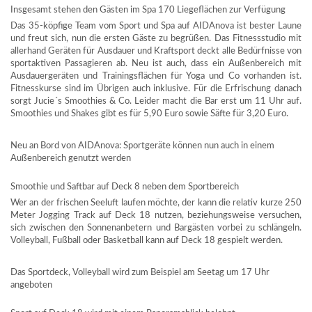
Insgesamt stehen den Gästen im Spa 170 Liegeflächen zur Verfügung
Das 35-köpfige Team vom Sport und Spa auf AIDAnova ist bester Laune
und freut sich, nun die ersten Gäste zu begrüßen. Das Fitnessstudio mit
allerhand Geräten für Ausdauer und Kraftsport deckt alle Bedürfnisse von
sportaktiven Passagieren ab. Neu ist auch, dass ein Außenbereich mit
Ausdauergeräten und Trainingsflächen für Yoga und Co vorhanden ist.
Fitnesskurse sind im Übrigen auch inklusive. Für die Erfrischung danach
sorgt Jucie´s Smoothies & Co. Leider macht die Bar erst um 11 Uhr auf.
Smoothies und Shakes gibt es für 5,90 Euro sowie Säfte für 3,20 Euro.
Neu an Bord von AIDAnova: Sportgeräte können nun auch in einem
Außenbereich genutzt werden
Smoothie und Saftbar auf Deck 8 neben dem Sportbereich
Wer an der frischen Seeluft laufen möchte, der kann die relativ kurze 250
Meter Jogging Track auf Deck 18 nutzen, beziehungsweise versuchen,
sich zwischen den Sonnenanbetern und Bargästen vorbei zu schlängeln.
Volleyball, Fußball oder Basketball kann auf Deck 18 gespielt werden.
Das Sportdeck, Volleyball wird zum Beispiel am Seetag um 17 Uhr
angeboten