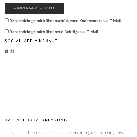
Benachrichtige mich über nachfolgende Kommentare via E-Mail.
Benachrichtige mich über neue Beiträge via E-Mail.
SOCIAL MEDIA KANÄLE
PROFIL
PROFIL
VON
VON
CHEESECAKE-
CHEESECAKECRUISES
CRUISES-
AUF
1454870428159180/?
INSTAGRAM
FREF=TS
ANZEIGEN
AUF
FACEBOOK
ANZEIGEN
DATENSCHUTZERKLÄRUNG
Hier
gelangt ihr zu meiner Datenschutzerklärung, um euch ein gutes