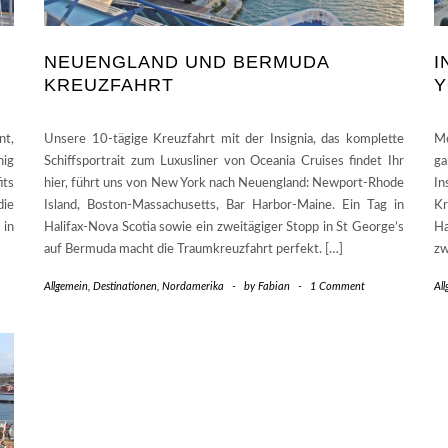
NEUENGLAND UND BERMUDA
I
KREUZFAHRT
Y
t,
Unsere 10-tägige Kreuzfahrt mit der Insignia, das komplette
Me
nig
Schiffsportrait zum Luxusliner von Oceania Cruises findet Ihr
ga
its
hier, führt uns von New York nach Neuengland: Newport-Rhode
In
die
Island, Boston-Massachusetts, Bar Harbor-Maine. Ein Tag in
Kr
 in
Halifax-Nova Scotia sowie ein zweitägiger Stopp in St George’s
Ha
auf Bermuda macht die Traumkreuzfahrt perfekt. […]
zw
Allgemein
,
Destinationen
,
Nordamerika
-
by
Fabian
-
1 Comment
Al