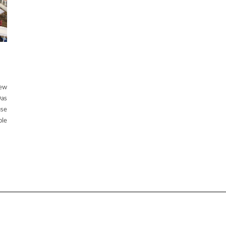
New
Das
use
ple