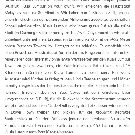
(Ausflug „Kula Lumpur on your own“). Wir erreichen die Hauptstadt
Malaysias nach ca. 80 Minuten. Wir haben nun 4 Stunden Zeit, um uns
einen Eindruck von der pulsierenden Millionenmetropole zu verschaffen.
Schnell wird deutlich, Kuala Lumpur wird ihrem guten Ruf als die grüne
Stadt im Dschungel vollkommen gerecht. Zwei Dinge möchten wir heute
unbedingt unternehmen: Erstens, ein Erinnerungsfoto mit den 452 Meter
hohen Petronas Towers im Hintergrund zu schießen. Es empfiehlt sich,
einen Besuch der Aussichtsplattform in der 86. Etage vorab im Internet zu
reservieren oder alternativ ohne lange Wartezeiten auf den Kuala Lumpur
Tower zu gehen. Zweitens, die Kalksteinhöhlen Batu Caves rund 15
Kilometer außerhalb von Kuala Lumpur zu besichtigen. Ein wenig
Ausdauer wird für den Aufstieg zu den Hindu-Tempelanlagen und Höhlen
benötigt: angesichts der Temperaturen scheinen die Treppen kein Ende zu
nehmen. Erreicht haben wir Batu Caves mit dem Fahrdienst Uber
(umgerechnet ca. 5 EUR), für die Rückkehr in das Stadtzentrum nehmen
wir ein Taxi und bezahlen 15 US-Dollar. Zu guter Letzt lassen wir uns noch
in Down Town treiben und blicken auf die großartig geprägte
Stadtarchitektur. Für den Fall, dass jemand den geplanten Bustransfer
zurück zum Schiff verpassen sollte, der muss ca. 45$ für ein Taxi von
Kuala Lumpur nach Port Klang einplanen.