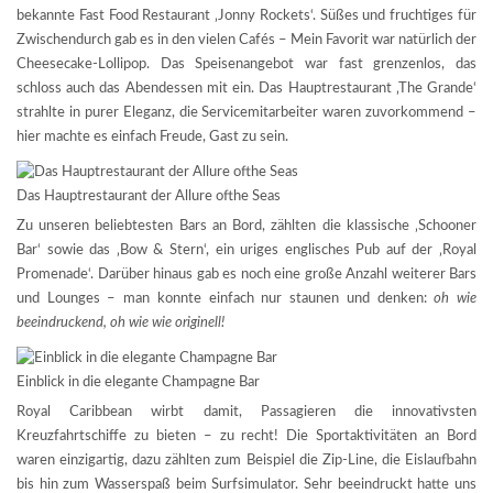
bekannte Fast Food Restaurant ‚Jonny Rockets‘. Süßes und fruchtiges für
Zwischendurch gab es in den vielen Cafés – Mein Favorit war natürlich der
Cheesecake-Lollipop. Das Speisenangebot war fast grenzenlos, das
schloss auch das Abendessen mit ein. Das Hauptrestaurant ‚The Grande‘
strahlte in purer Eleganz, die Servicemitarbeiter waren zuvorkommend –
hier machte es einfach Freude, Gast zu sein.
Das Hauptrestaurant der Allure ofthe Seas
Zu unseren beliebtesten Bars an Bord, zählten die klassische ‚Schooner
Bar‘ sowie das ‚Bow & Stern‘, ein uriges englisches Pub auf der ‚Royal
Promenade‘. Darüber hinaus gab es noch eine große Anzahl weiterer Bars
und Lounges – man konnte einfach nur staunen und denken:
oh wie
beeindruckend, oh wie wie originell!
Einblick in die elegante Champagne Bar
Royal Caribbean wirbt damit, Passagieren die innovativsten
Kreuzfahrtschiffe zu bieten – zu recht! Die Sportaktivitäten an Bord
waren einzigartig, dazu zählten zum Beispiel die Zip-Line, die Eislaufbahn
bis hin zum Wasserspaß beim Surfsimulator. Sehr beeindruckt hatte uns