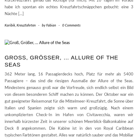
Kurzkreuzfahrt genau das Richtige (für mich). Mit 10 Tagen im Voraus
habe ich spontan ein echtes Kreuzfahrtschnäppchen gebucht: eine 3
Nächte […]
Karibik
,
Kreuzfahrten
-
by
Fabian
-
0 Comments
GROSS, GRÖSSER, … ALLURE OF THE SE
AS
362 Meter lang, 16 Passagierdecks hoch, Platz für mehr als 5400
Passagiere – das sind die riesigen Ausmaße der Allure of the Seas.
Mindestens genauso groß war die Vorfreude, sich endlich selbst ein Bild
von diesem besonderen Schiff machen zu können. Der Oktober war ein
gut geeigneter Reisemonat für die Mittelmeer-Kreuzfahrt, die Sonne über
Italien und Spanien zeigte sich warm und großzügig. Nach einem
unkomplizierten Check-In im Hafen von Civitavecchia, waren wir
innerhalb kürzester Zeit in unserer schönen Meerblick-Balkonkabine auf
Deck 8 angekommen. Die Kabine ist in den von Royal Caribbean
typischen Farbtönen gestaltet. Alles war natürlich sauber und das Mobiliar