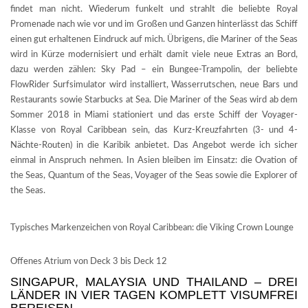
findet man nicht. Wiederum funkelt und strahlt die beliebte Royal
Promenade nach wie vor und im Großen und Ganzen hinterlässt das Schiff
einen gut erhaltenen Eindruck auf mich. Übrigens, die Mariner of the Seas
wird in Kürze modernisiert und erhält damit viele neue Extras an Bord,
dazu werden zählen: Sky Pad – ein Bungee-Trampolin, der beliebte
FlowRider Surfsimulator wird installiert, Wasserrutschen, neue Bars und
Restaurants sowie Starbucks at Sea. Die Mariner of the Seas wird ab dem
Sommer 2018 in Miami stationiert und das erste Schiff der Voyager-
Klasse von Royal Caribbean sein, das Kurz-Kreuzfahrten (3- und 4-
Nächte-Routen) in die Karibik anbietet. Das Angebot werde ich sicher
einmal in Anspruch nehmen. In Asien bleiben im Einsatz: die Ovation of
the Seas, Quantum of the Seas, Voyager of the Seas sowie die Explorer of
the Seas.
Typisches Markenzeichen von Royal Caribbean: die Viking Crown Lounge
Offenes Atrium von Deck 3 bis Deck 12
SINGAPUR, MALAYSIA UND THAILAND – DREI
LÄNDER IN VIER TAGEN KOMPLETT VISUMFREI
BEREISEN