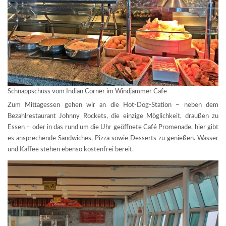
Schnappschuss vom Indian Corner im Windjammer Cafe
Zum Mittagessen gehen wir an die Hot-Dog-Station – neben dem
Bezahlrestaurant Johnny Rockets, die einzige Möglichkeit, draußen zu
Essen – oder in das rund um die Uhr geöffnete Café Promenade, hier gibt
es ansprechende Sandwiches, Pizza sowie Desserts zu genießen. Wasser
und Kaffee stehen ebenso kostenfrei bereit.