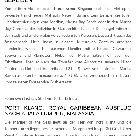
Zum dritten Mal besuche ich nun schon Singapur und diese Metropole
begeistert mich jedes Mal aufs Neue – da sind zum Beispiel die tollen
Lichtinszenierungen vom Merlion, Marina Bay Sands oder in den Marina
Bay Gardens, die individuelle Stadtarchitektur, der Dschungel mitten in
der Stadt und all die vielen verschiedensten Kulturen. Dazu zählt auch das
faszinierende Little India: in diesem kulturellen Zentrum arbeiten
Hunderte, wenn nicht Tausende Händler mit Schmuck, Gewürzen,
Souvenirs und Klamotten. Neben der Metro nutzen wir auch den
Fahrdienst Uber, so auch der Transfer vom Airport zu unserem Hilton
Garden Inn Hotel in Little India (ca. 12 EUR) sowie vom Hotel zum Marina
Bay Cruise Centre Singapore (ca. 6 EUR). Uber wird jedoch am 8. April
vom teureren Fahrservice Grab ersetzt.
Sehenswert ist das Stadtviertel Little India
PORT KLANG: ROYAL CARIBBEAN AUSFLUG
NACH KUALA LUMPUR, MALAYSIA
Die Mariner of the Seas liegt an der Pier von Port Klang und die
Temperaturen liegen bereits schon am Morgen bei knapp 30 Grad. Über
Royal Caribbean haben wir einen Transfer nach Kuala Lumpur gebucht