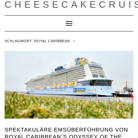
CHEESECAKECRUI
Toggle
Navigation
SCHLAGWORT:
ROYAL CARIBBEAN
SPEKTAKULÄRE EMSÜBERFÜHRUNG VON
ROYAL CARIBBEAN´S ODYSSEY OF THE