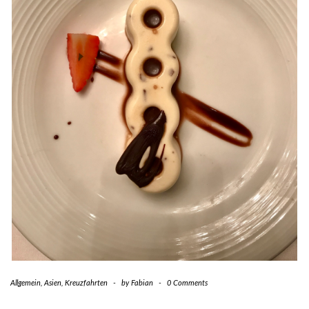
Allgemein
,
Asien
,
Kreuzfahrten
-
by
Fabian
-
0 Comments