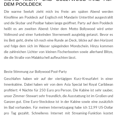
DEM POOLDECK
Die warme Seeluft zieht mich ins Freie: am späten Abend werden
Kinofilme am Pooldeck auf Englisch mit Mandarin Untertitel ausgestrahlt
und die Skybar und Poolbar haben lange geöffnet. Party auf dem Pooldeck
heißt es am zweiten Abend: Unter dem Motto Bollywood wird unter
Vollmond und einer funkelnden Sternenwelt ausgiebig getanzt. Bevor es
ins Bett geht, drehe ich noch eine Runde an Deck, blicke auf den Horizont
und folge dem sich im Wasser spiegelnden Mondschein. Hinzu kommen
die zahlreichen Lichter von kleinen Fischerbooten sowie allerhand Blitze,
die die Straße von Malakka hell aufleuchten lässt.
Beste Stimmung zur Bollywood Pool-Party
Geschlafen haben wir auf der viertägigen Kurz-Kreuzfahrt in einer
Innenkabine. Dabei haben wir von dem Asia Special bei Royal Caribbean
profitiert: 4 Nächte für 250 Euro pro Person. Die Kabine ist sehr sauber,
unser Zimmer-Stewart sehr freundlich, die Ausstattung ist im Großen und
Ganzen gut. Eine Euro-Steckdose ist in der Kabine sowie eine zusätzlich
im Bad vorhanden. Für meinen Internetzugang habe ich 12,99 US-Dollar
pro Tag gezahlt. Schnelleres Internet mit Streaming-Funktion kostet