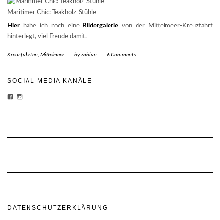
Maritimer Chic: Teakholz-Stühle
Hier
habe ich noch eine
Bildergalerie
von der Mittelmeer-Kreuzfahrt
hinterlegt, viel Freude damit.
Kreuzfahrten
,
Mittelmeer
-
by
Fabian
-
6 Comments
SOCIAL MEDIA KANÄLE
PROFIL
PROFIL
VON
VON
CHEESECAKE-
CHEESECAKECRUISES
CRUISES-
AUF
1454870428159180/?
INSTAGRAM
FREF=TS
ANZEIGEN
AUF
FACEBOOK
ANZEIGEN
DATENSCHUTZERKLÄRUNG