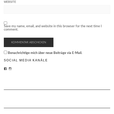
WEBSITE
Save my name, email, and website in this browser for the next time I
comment.
Benachrichtige mich über neue Beiträge via E-Mail.
SOCIAL MEDIA KANÄLE
PROFIL
PROFIL
VON
VON
CHEESECAKE-
CHEESECAKECRUISES
CRUISES-
AUF
1454870428159180/?
INSTAGRAM
FREF=TS
ANZEIGEN
AUF
FACEBOOK
ANZEIGEN