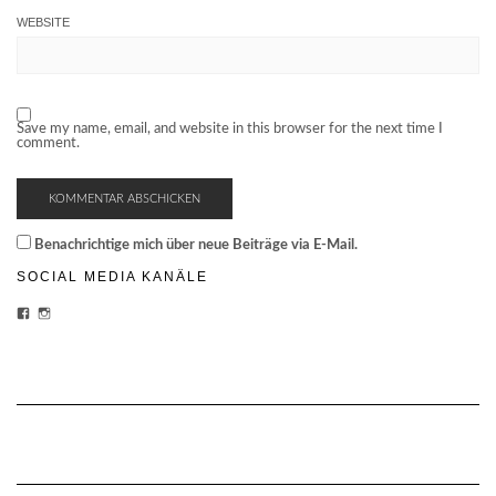
WEBSITE
Save my name, email, and website in this browser for the next time I
comment.
Benachrichtige mich über neue Beiträge via E-Mail.
SOCIAL MEDIA KANÄLE
PROFIL
PROFIL
VON
VON
CHEESECAKE-
CHEESECAKECRUISES
CRUISES-
AUF
1454870428159180/?
INSTAGRAM
FREF=TS
ANZEIGEN
AUF
FACEBOOK
ANZEIGEN