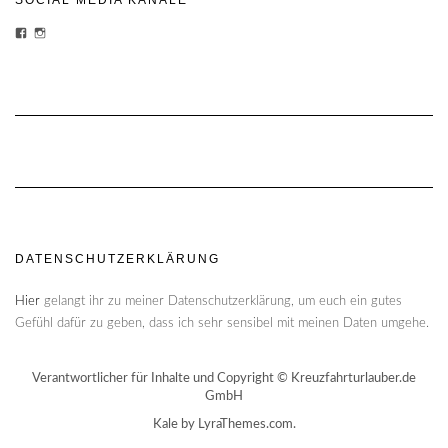
PROFIL
PROFIL
VON
VON
CHEESECAKE-
CHEESECAKECRUISES
CRUISES-
AUF
1454870428159180/?
INSTAGRAM
FREF=TS
ANZEIGEN
AUF
FACEBOOK
ANZEIGEN
DATENSCHUTZERKLÄRUNG
Hier
gelangt ihr zu meiner Datenschutzerklärung, um euch ein gutes
Gefühl dafür zu geben, dass ich sehr sensibel mit meinen Daten umgehe.
Verantwortlicher für Inhalte und Copyright © Kreuzfahrturlauber.de
GmbH
Kale
by LyraThemes.com.