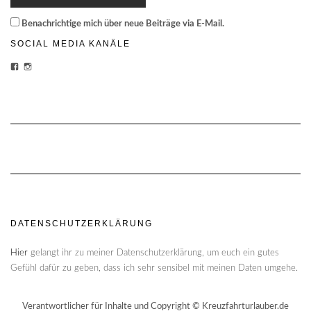
Benachrichtige mich über neue Beiträge via E-Mail.
SOCIAL MEDIA KANÄLE
PROFIL
PROFIL
VON
VON
CHEESECAKE-
CHEESECAKECRUISES
CRUISES-
AUF
1454870428159180/?
INSTAGRAM
FREF=TS
ANZEIGEN
AUF
FACEBOOK
ANZEIGEN
DATENSCHUTZERKLÄRUNG
Hier
gelangt ihr zu meiner Datenschutzerklärung, um euch ein gutes
Gefühl dafür zu geben, dass ich sehr sensibel mit meinen Daten umgehe.
Verantwortlicher für Inhalte und Copyright © Kreuzfahrturlauber.de