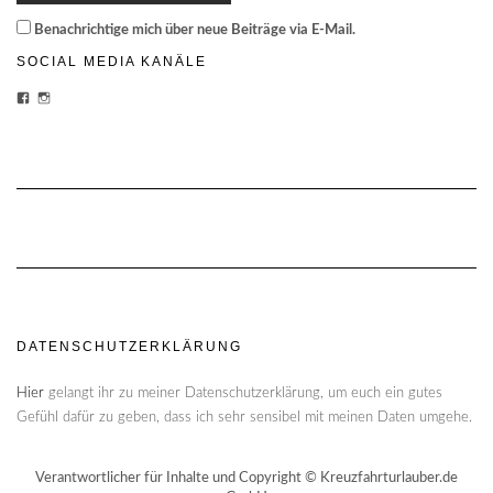
Benachrichtige mich über neue Beiträge via E-Mail.
SOCIAL MEDIA KANÄLE
PROFIL
PROFIL
VON
VON
CHEESECAKE-
CHEESECAKECRUISES
CRUISES-
AUF
1454870428159180/?
INSTAGRAM
FREF=TS
ANZEIGEN
AUF
FACEBOOK
ANZEIGEN
DATENSCHUTZERKLÄRUNG
Hier
gelangt ihr zu meiner Datenschutzerklärung, um euch ein gutes
Gefühl dafür zu geben, dass ich sehr sensibel mit meinen Daten umgehe.
Verantwortlicher für Inhalte und Copyright © Kreuzfahrturlauber.de