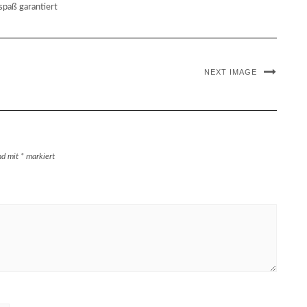
spaß garantiert
NEXT IMAGE
ind mit
*
markiert