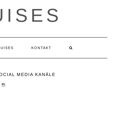
ISES
RUISES
KONTAKT
OCIAL MEDIA KANÄLE
PROFIL
PROFIL
VON
VON
CHEESECAKE-
CHEESECAKECRUISES
CRUISES-
AUF
1454870428159180/?
INSTAGRAM
FREF=TS
ANZEIGEN
AUF
FACEBOOK
ANZEIGEN