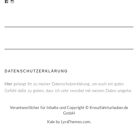
PROFIL
PROFIL
VON
VON
CHEESECAKE-
CHEESECAKECRUISES
CRUISES-
AUF
1454870428159180/?
INSTAGRAM
FREF=TS
ANZEIGEN
AUF
FACEBOOK
ANZEIGEN
DATENSCHUTZERKLÄRUNG
Hier
gelangt ihr zu meiner Datenschutzerklärung, um euch ein gutes
Gefühl dafür zu geben, dass ich sehr sensibel mit meinen Daten umgehe.
Verantwortlicher für Inhalte und Copyright © Kreuzfahrturlauber.de
GmbH
Kale
by LyraThemes.com.